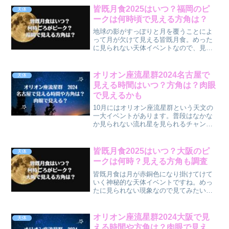
方角で見えるのかが気になります。ま
皆既月食2025はいつ？福岡のピ
天体
た、願い事をすると...
ークは何時頃で見える方角は？
地球の影がすっぽりと月を覆うことによ
って月が欠けて見える皆既月食。めった
に見られない天体イベントなので、見て
みたいですよね。月が赤銅色になり、神
秘的な天体イベントと知られています。
2025年は日本でも皆既月食が見られるチ
オリオン座流星群2024名古屋で
天体
ャンスがあります。そ...
見える時間はいつ？方角は？肉眼
で見えるかも
10月にはオリオン座流星群という天文の
一大イベントがあります。普段はなかな
か見られない流れ星を見られるチャンス
ですね！2024年は10月21日（月）にその
活動が最も盛んになる極大と呼ばれる日
になります。21日だけでなく前後数日は
皆既月食2025はいつ？大阪のピ
天体
観測できる可...
ークは何時？見える方角も調査
皆既月食は月が赤銅色になり掛けてけて
いく神秘的な天体イベントですね。めっ
たに見られない現象なので見てみたいと
いう方も多いのではないでしょうか。そ
んな皆既月食ですが、2025年は日本でも
皆既月食が見られるとか。大阪では一体
オリオン座流星群2024大阪で見
天体
いつ見えるのでしょう...
える時間や方角は？肉眼で見え