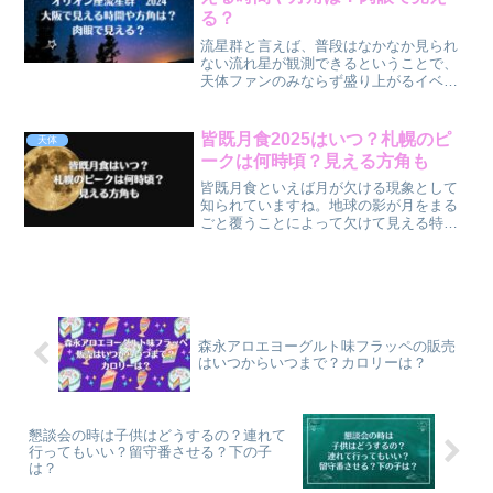
る？
流星群と言えば、普段はなかなか見られ
ない流れ星が観測できるということで、
天体ファンのみならず盛り上がるイベン
トですよね10月はオリオン座流星群の活
動が活発になる時期で、2024年は10月21
日（月）にその活動が最も盛んになる極
皆既月食2025はいつ？札幌のピ
天体
大と呼ばれる日...
ークは何時頃？見える方角も
皆既月食といえば月が欠ける現象として
知られていますね。地球の影が月をまる
ごと覆うことによって欠けて見える特別
な天体イベントです。月が赤銅色にな
り、神秘的な雰囲気の漂う皆既月食。め
ったに見られるものではないので、タイ
ミングが合えば是非見てみた...
森永アロエヨーグルト味フラッペの販売
はいつからいつまで？カロリーは？
懇談会の時は子供はどうするの？連れて
行ってもいい？留守番させる？下の子
は？